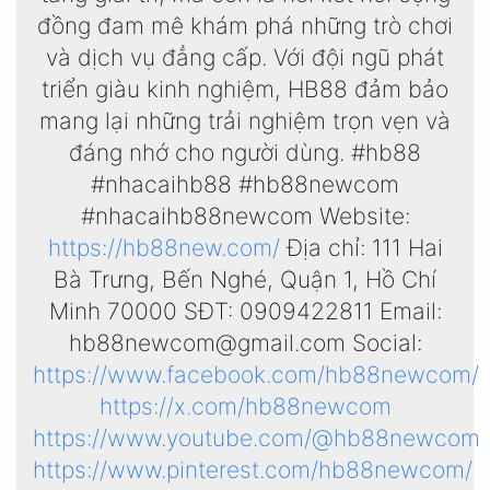
đồng đam mê khám phá những trò chơi
và dịch vụ đẳng cấp. Với đội ngũ phát
triển giàu kinh nghiệm, HB88 đảm bảo
mang lại những trải nghiệm trọn vẹn và
đáng nhớ cho người dùng. #hb88
#nhacaihb88 #hb88newcom
#nhacaihb88newcom Website:
https://hb88new.com/
Địa chỉ: 111 Hai
Bà Trưng, Bến Nghé, Quận 1, Hồ Chí
Minh 70000 SĐT: 0909422811 Email:
hb88newcom@gmail.com Social:
https://www.facebook.com/hb88newcom/
https://x.com/hb88newcom
https://www.youtube.com/@hb88newcom
https://www.pinterest.com/hb88newcom/