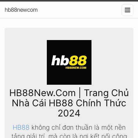
hb88newcom
HB88New.Com | Trang Chủ
Nhà Cái HB88 Chính Thức
2024
HB88
không chỉ đơn thuần là một nền
tảng giải trí, mà còn là nơi kết nối cộng